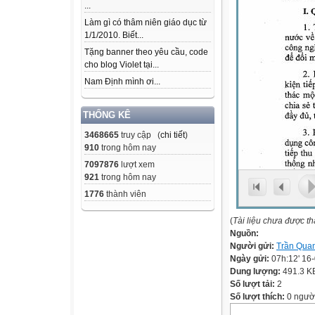
...
Làm gì có thâm niên giáo dục từ
1/1/2010. Biết...
Tặng banner theo yêu cầu, code
cho blog Violet tại...
Nam Định mình ơi...
THỐNG KÊ
3468665
truy cập (
chi tiết
)
910
trong hôm nay
7097876
lượt xem
921
trong hôm nay
1776
thành viên
(
Tài liệu chưa được t
Nguồn:
Người gửi:
Trần Qua
Ngày gửi:
07h:12' 16
Dung lượng:
491.3 K
Số lượt tải:
2
Số lượt thích:
0 ngườ