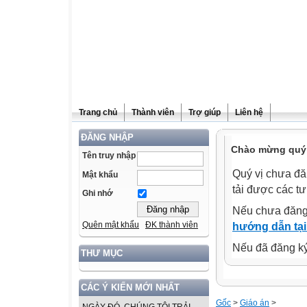
Trang chủ
Thành viên
Trợ giúp
Liên hệ
ĐĂNG NHẬP
Chào mừng quý v
Tên truy nhập
Quý vị chưa đă
Mật khẩu
tải được các tư
Ghi nhớ
Nếu chưa đăng
Quên mật khẩu
ĐK thành viên
hướng dẫn tại
Nếu đã đăng ký 
THƯ MỤC
CÁC Ý KIẾN MỚI NHẤT
Gốc
>
Giáo án
>