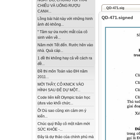
NGÀY ĐÓ, CHÚNG TÔI TRẢI
CHIẾU VÀ UỐNG RƯỢU
QD-471.sig
CẠNH...
QD-471.signed
Lồng bài hát này với những hinh
ảnh đó không...
" Tâm sự ứa nước mắt của cô
sinh viên về...
Năm mới Tết đến. Rước hên vào
nhà. Quà cáp...
1 đề thi không hay cả về cách ra
đề...
Đề thi môn Toán vào ĐH năm
2011...
MỜI THẦY, CÔ KNICK VÀO
HÌNH SAU ĐỂ DỰ MỘT...
Code liên kết Olympic toán học
(đưa vào khối chức...
Ồ! Dù sao cũng xin cảm ơn ý
kiến...
Chúc quý thầy cô một năm mới
SỨC KHỎE -...
Đây là dự thảo của chính phủ mà