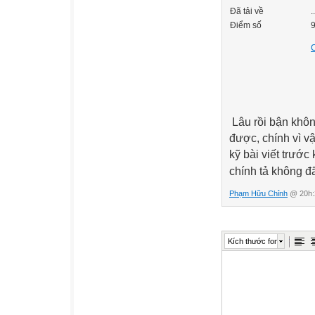
Đã tải về
.
Điểm số
9
C
Lâu rồi bận khôn
được, chính vì v
kỹ bài viết trước
chính tả không đã
Phạm Hữu Chỉnh
@ 20h:2
Kích thước font