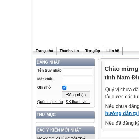
Trang chủ
Thành viên
Trợ giúp
Liên hệ
ĐĂNG NHẬP
Chào mừng q
Tên truy nhập
tỉnh Nam Đị
Mật khẩu
Ghi nhớ
Quý vị chưa đă
tải được các tư
Quên mật khẩu
ĐK thành viên
Nếu chưa đăng
hướng dẫn tại
THƯ MỤC
Nếu đã đăng ký 
CÁC Ý KIẾN MỚI NHẤT