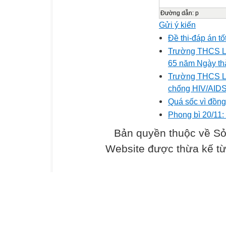
Đường dẫn
:
p
Gửi ý kiến
Đề thi-đáp án t
Trường THCS Li
65 năm Ngày th
Trường THCS L
chống HIV/AID
Quá sốc vì đồng
Phong bì 20/11:
Bản quyền thuộc về Sở
Website được thừa kế t