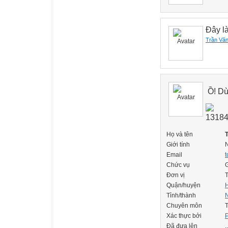
Đây l
Trần Vă
Ồ! Dù
Họ và tên
Giới tính
Email
Chức vụ
G
Đơn vị
Quận/huyện
Tỉnh/thành
Chuyên môn
Xác thực bởi
Đã đưa lên
.