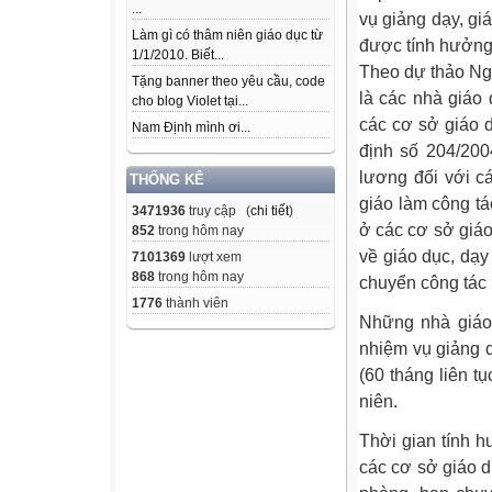
...
vụ giảng dạy, gi
Làm gì có thâm niên giáo dục từ
được tính hưởng
1/1/2010. Biết...
Theo dự thảo Ng
Tặng banner theo yêu cầu, code
là các nhà giáo
cho blog Violet tại...
các cơ sở giáo 
Nam Định mình ơi...
định số 204/200
lương đối với c
THỐNG KÊ
giáo làm công tá
3471936
truy cập (
chi tiết
)
ở các cơ sở giáo
852
trong hôm nay
về giáo dục, dạ
7101369
lượt xem
868
trong hôm nay
chuyển công tác
1776
thành viên
Những nhà giáo
nhiệm vụ giảng d
(60 tháng liên t
niên.
Thời gian tính h
các cơ sở giáo d