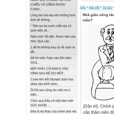
NGÀY ĐÓ, CHÚNG TÔI TRẢI
CHIẾU VÀ UỐNG RƯỢU
Gốc
>
Bài viết
>
Tin tức
CẠNH...
Nhà giáo công tá
Lồng bài hát này với những hinh
niên?
ảnh đó không...
" Tâm sự ứa nước mắt của cô
sinh viên về...
Năm mới Tết đến. Rước hên vào
nhà. Quà cáp...
1 đề thi không hay cả về cách ra
đề...
Đề thi môn Toán vào ĐH năm
2011...
MỜI THẦY, CÔ KNICK VÀO
HÌNH SAU ĐỂ DỰ MỘT...
Code liên kết Olympic toán học
(đưa vào khối chức...
Ồ! Dù sao cũng xin cảm ơn ý
kiến...
Chúc quý thầy cô một năm mới
SỨC KHỎE -...
(Dân trí)- Chính
Đây là dự thảo của chính phủ mà
cấp thâm niên đố