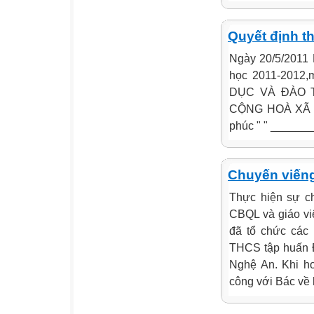
Quyết định t
Ngày 20/5/2011 
học 2011-2012,m
DỤC VÀ ĐÀO TẠ
CỘNG HOÀ XÃ H
phúc " " ______
Chuyến viếng
Thực hiện sự c
CBQL và giáo vi
đã tổ chức các 
THCS tập huấn Đ
Nghệ An. Khi h
công với Bác về 