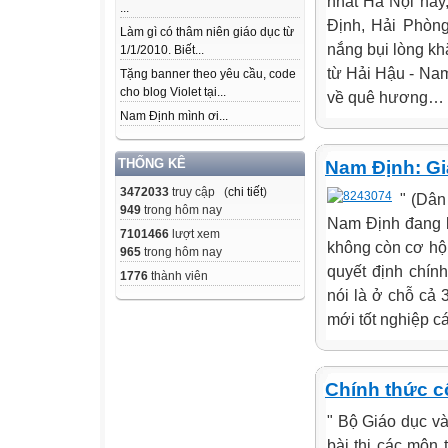
nhất Hà Nội này
...
Định, Hải Phòng
Làm gì có thâm niên giáo dục từ
nắng bụi lòng kh
1/1/2010. Biết...
từ Hải Hậu - Na
Tặng banner theo yêu cầu, code
cho blog Violet tại...
về quê hương… đư
Nam Định mình ơi...
THỐNG KÊ
Nam Định: Giá
3472033
truy cập (
chi tiết
)
" (Dân
949
trong hôm nay
Nam Định đang l
7101466
lượt xem
không còn cơ hộ
965
trong hôm nay
quyết định chín
1776
thành viên
nói là ở chỗ cả 
mới tốt nghiệp c
Chính thức cô
" Bộ Giáo dục và
bài thi các môn 