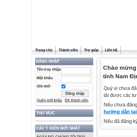
Trang chủ
Thành viên
Trợ giúp
Liên hệ
ĐĂNG NHẬP
Chào mừng q
Tên truy nhập
tỉnh Nam Đị
Mật khẩu
Ghi nhớ
Quý vị chưa đă
tải được các tư
Quên mật khẩu
ĐK thành viên
Nếu chưa đăng
hướng dẫn tại
THƯ MỤC
Nếu đã đăng ký 
CÁC Ý KIẾN MỚI NHẤT