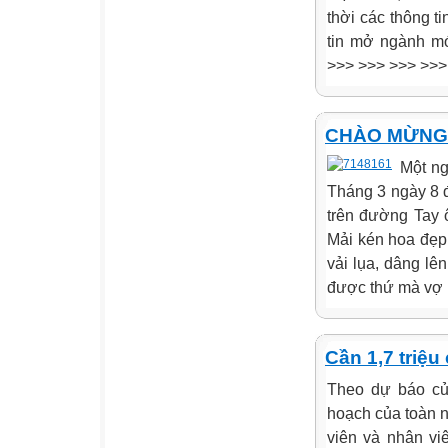
thời các thông t
tin mở ngành mớ
>>> >>> >>> >>>
CHÀO MỪNG 
Một ng
Tháng 3 ngày 8 đ
trên đường Tay ô
Mải kén hoa đẹp
vải lụa, dâng l
được thứ mà vợ 
Cần 1,7 triệu
Theo dự báo củ
hoạch của toàn n
viên và nhân vi