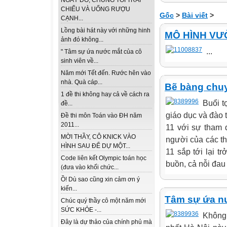
NGÀY ĐÓ, CHÚNG TÔI TRẢI
CHIẾU VÀ UỐNG RƯỢU
Gốc
>
Bài viết
>
CẠNH...
Lồng bài hát này với những hinh
MÔ HÌNH VƯ
ảnh đó không...
...
" Tâm sự ứa nước mắt của cô
sinh viên về...
Năm mới Tết đến. Rước hên vào
nhà. Quà cáp...
Bẽ bàng chu
1 đề thi không hay cả về cách ra
Buổi t
đề...
giáo dục và đào
Đề thi môn Toán vào ĐH năm
2011...
11 với sự tham 
MỜI THẦY, CÔ KNICK VÀO
người của các t
HÌNH SAU ĐỂ DỰ MỘT...
11 sắp tới lại t
Code liên kết Olympic toán học
buồn, cả nỗi đau
(đưa vào khối chức...
Ồ! Dù sao cũng xin cảm ơn ý
kiến...
Tâm sự ứa nư
Chúc quý thầy cô một năm mới
SỨC KHỎE -...
Không
Đây là dự thảo của chính phủ mà