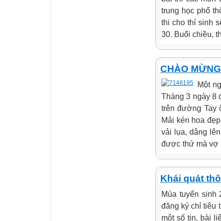
trung học phổ th
thi cho thí sinh 
30. Buổi chiều, th
CHÀO MỪNG 
Một ng
Tháng 3 ngày 8 đ
trên đường Tay ô
Mải kén hoa đẹp
vải lụa, dâng l
được thứ mà vợ 
Khái quát thô
Mùa tuyển sinh 
đăng ký chỉ tiêu 
một số tin, bài 