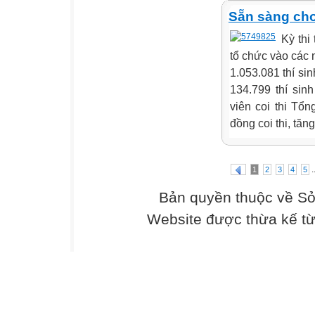
Sẵn sàng cho
Kỳ thi
tổ chức vào các 
1.053.081 thí si
134.799 thí sin
viên coi thi Tổ
đồng coi thi, tă
.
1
2
3
4
5
Bản quyền thuộc về Sở
Website được thừa kế t