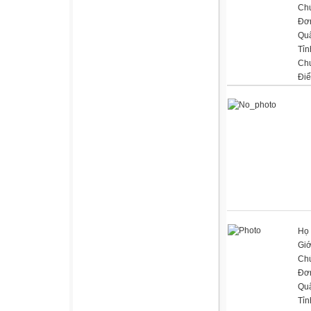
Ch
Đơn
Qu
Tỉn
Ch
Đi
Họ 
Giớ
Ch
Đơn
Qu
Tỉn