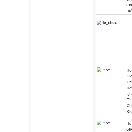
Ch
Đi
Họ 
Giớ
Ch
Đơn
Qu
Tỉn
Ch
Đi
Họ 
Giớ