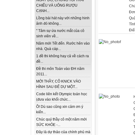
NGÀY ĐÓ, CHÚNG TÔI TRẢI
CHIẾU VÀ UỐNG RƯỢU
Chứ
CẠNH...
Đơn
Qu
Lồng bài hát này với những hinh
ảnh đó không...
Tỉn
Điể
" Tâm sự ứa nước mắt của cô
sinh viên về...
Năm mới Tết đến. Rước hên vào
nhà. Quà cáp...
1 đề thi không hay cả về cách ra
đề...
Đề thi môn Toán vào ĐH năm
2011...
MỜI THẦY, CÔ KNICK VÀO
HÌNH SAU ĐỂ DỰ MỘT...
Code liên kết Olympic toán học
(đưa vào khối chức...
Ồ! Dù sao cũng xin cảm ơn ý
kiến...
Chúc quý thầy cô một năm mới
SỨC KHỎE -...
Đây là dự thảo của chính phủ mà