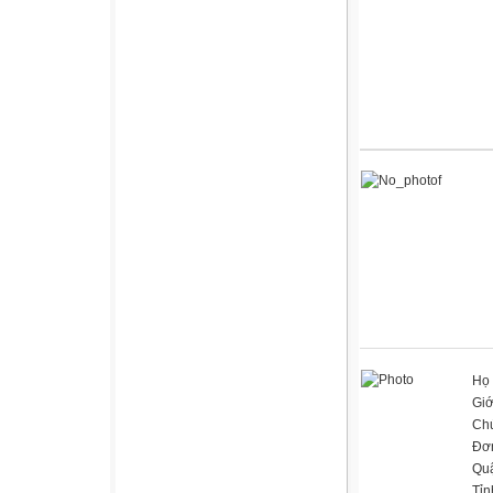
Họ 
Giớ
Ch
Đơn
Qu
Tỉn