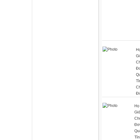
Họ
Gi
C
Đơ
Q
Tỉ
C
Đi
Họ 
Giớ
Ch
Đơn
Qu
Tỉn