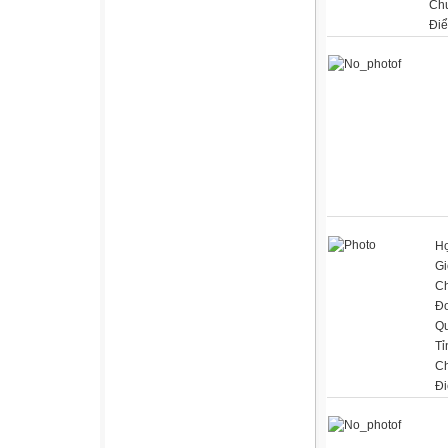
Ch
Đi
Họ
Gi
C
Đơ
Q
Tỉ
C
Đi