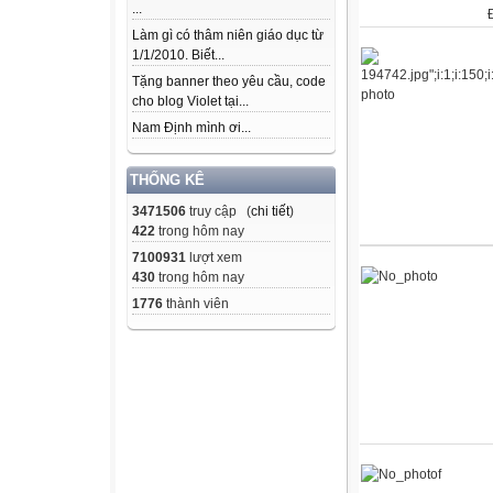
...
Làm gì có thâm niên giáo dục từ
1/1/2010. Biết...
Tặng banner theo yêu cầu, code
cho blog Violet tại...
Nam Định mình ơi...
THỐNG KÊ
3471506
truy cập (
chi tiết
)
422
trong hôm nay
7100931
lượt xem
430
trong hôm nay
1776
thành viên