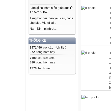
...
Làm gì có thâm niên giáo dục từ
1/1/2010. Biết...
Tặng banner theo yêu cầu, code
cho blog Violet tại...
Nam Định mình ơi...
THỐNG KÊ
3471456
truy cập (
chi tiết
)
372
trong hôm nay
H
G
7100881
lượt xem
380
trong hôm nay
C
Đ
1776
thành viên
Q
T
C
Đ