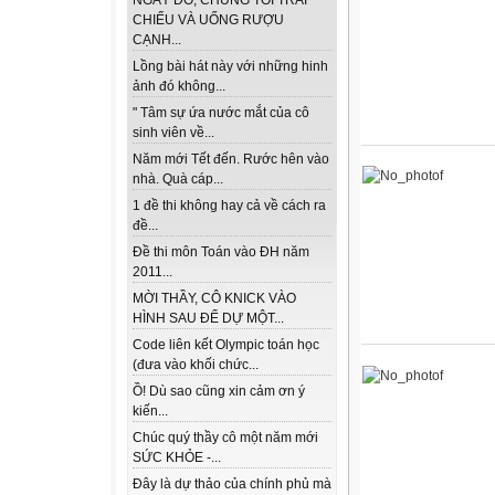
NGÀY ĐÓ, CHÚNG TÔI TRẢI
CHIẾU VÀ UỐNG RƯỢU
CẠNH...
Lồng bài hát này với những hinh
ảnh đó không...
" Tâm sự ứa nước mắt của cô
sinh viên về...
Năm mới Tết đến. Rước hên vào
nhà. Quà cáp...
1 đề thi không hay cả về cách ra
đề...
Đề thi môn Toán vào ĐH năm
2011...
MỜI THẦY, CÔ KNICK VÀO
HÌNH SAU ĐỂ DỰ MỘT...
Code liên kết Olympic toán học
(đưa vào khối chức...
Ồ! Dù sao cũng xin cảm ơn ý
kiến...
Chúc quý thầy cô một năm mới
SỨC KHỎE -...
Đây là dự thảo của chính phủ mà