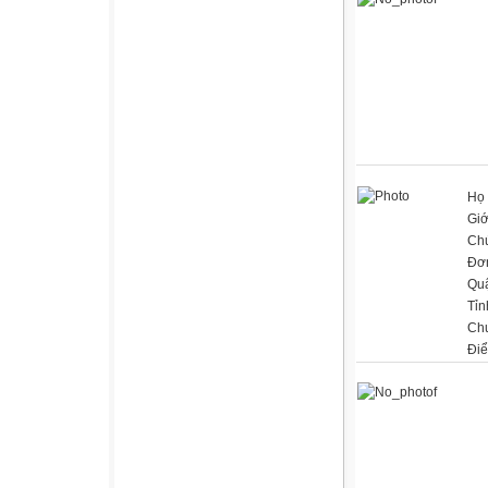
Họ 
Giớ
Ch
Đơn
Qu
Tỉn
Ch
Đi