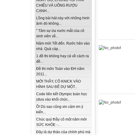
NGÀY ĐÓ, CHÚNG TÔI TRẢI
CHIẾU VÀ UỐNG RƯỢU
CẠNH...
Lồng bài hát này với những hinh
ảnh đó không...
" Tâm sự ứa nước mắt của cô
sinh viên về...
Năm mới Tết đến. Rước hên vào
nhà. Quà cáp...
1 đề thi không hay cả về cách ra
đề...
Đề thi môn Toán vào ĐH năm
2011...
MỜI THẦY, CÔ KNICK VÀO
HÌNH SAU ĐỂ DỰ MỘT...
Code liên kết Olympic toán học
(đưa vào khối chức...
Ồ! Dù sao cũng xin cảm ơn ý
kiến...
Chúc quý thầy cô một năm mới
SỨC KHỎE -...
Đây là dự thảo của chính phủ mà