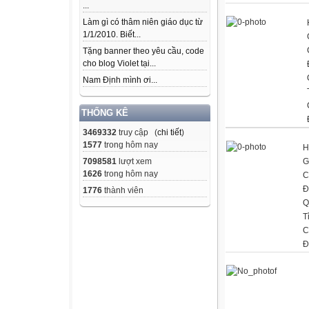
...
Làm gì có thâm niên giáo dục từ
1/1/2010. Biết...
Tặng banner theo yêu cầu, code
cho blog Violet tại...
Nam Định mình ơi...
THỐNG KÊ
3469332
truy cập (
chi tiết
)
1577
trong hôm nay
H
G
7098581
lượt xem
1626
trong hôm nay
C
Đ
1776
thành viên
Q
T
C
Đ