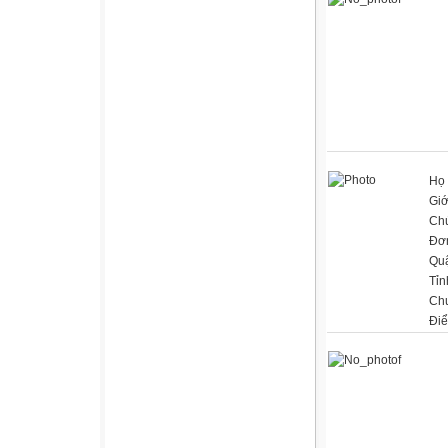
Họ 
Giớ
Ch
Đơn
Qu
Tỉn
Ch
Đi